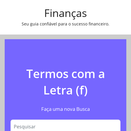
Pular
Finanças
para
o
Seu guia confiável para o sucesso financeiro.
conteúdo
Termos com a
Letra (f)
Faça uma nova Busca